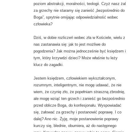
poziom abstrakcji, moralności, teologii. Czyż nasz żal
za grzechy nie staramy się zanieść „bezpośrednio do
Boga”, sprytnie omijając odpowiedzialność wobec
człowieka?
Dziś, w dobie rozliczeń wobec zła w Kościele, wielu z
nas zastanawia się: jak to jest możliwe do
pogodzenia? Jak można jednocześnie być księdzem i
tym, który krzywdzi dzieci? Może właśnie tu leży
klucz do zagadki.
Jestem księdzem, człowiekiem wykształconym,
rozumnym, inteligentnym, nie mogę udawać, że nie
wiem, że czynię zło, że popełniam straszną zbrodnię,
ale mogę wziąć ten grzech i zanieść go bezpośrednio
przed oblicze Boga, do konfesjonału. Wyspowiadać
się, żałować za grzechy i postanowić poprawę. I co
dalej? Ano nic. Żyję, moje postanowienie poprawy
kurczy się, blednie, obumiera, aż do następnego