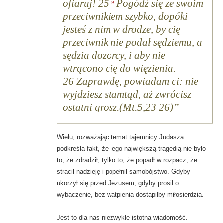
ofiaruj!
25
Pogódź się ze swoim
9
przeciwnikiem szybko, dopóki
jesteś z nim w drodze, by cię
przeciwnik nie podał sędziemu, a
sędzia dozorcy, i aby nie
wtrącono cię do więzienia.
26
Zaprawdę, powiadam ci: nie
wyjdziesz stamtąd, aż zwrócisz
ostatni grosz.(Mt.5,23 26)
Wielu, rozważając temat tajemnicy Judasza
podkreśla fakt, że jego największą tragedią nie było
to, że zdradził, tylko to, że popadł w rozpacz, że
stracił nadzieję i popełnił samobójstwo. Gdyby
ukorzył się przed Jezusem, gdyby prosił o
wybaczenie, bez wątpienia dostąpiłby miłosierdzia.
Jest to dla nas niezwykle istotna wiadomość.