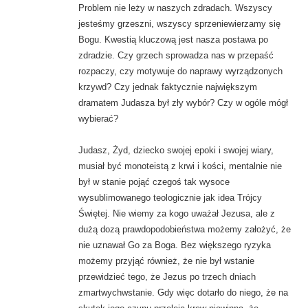
Problem nie leży w naszych zdradach. Wszyscy
jesteśmy grzeszni, wszyscy sprzeniewierzamy się
Bogu. Kwestią kluczową jest nasza postawa po
zdradzie. Czy grzech sprowadza nas w przepaść
rozpaczy, czy motywuje do naprawy wyrządzonych
krzywd? Czy jednak faktycznie największym
dramatem Judasza był zły wybór? Czy w ogóle mógł
wybierać?
Judasz, Żyd, dziecko swojej epoki i swojej wiary,
musiał być monoteistą z krwi i kości, mentalnie nie
był w stanie pojąć czegoś tak wysoce
wysublimowanego teologicznie jak idea Trójcy
Świętej. Nie wiemy za kogo uważał Jezusa, ale z
dużą dozą prawdopodobieństwa możemy założyć, że
nie uznawał Go za Boga. Bez większego ryzyka
możemy przyjąć również, że nie był wstanie
przewidzieć tego, że Jezus po trzech dniach
zmartwychwstanie. Gdy więc dotarło do niego, że na