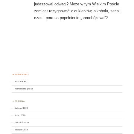
judaszowej odwagi? Może w tym Wielkim Poście
zamiast rezygnować z cukierków, alkoholu, seriali
czas i pora na popełnienie „samobójstwa”?
SUBSKRYBUJ
Wpisy (RSS)
Komentarze (RSS)
ARCHIWA
listopad 2020
lipiec 2020
kwiecień 2020
listopad 2019