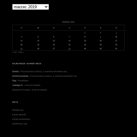
Archiwa
MARZEC 2019
P
W
Ś
C
P
S
N
1
2
3
4
5
6
7
8
9
10
11
12
13
14
15
16
17
18
19
20
21
22
23
24
25
26
27
28
29
30
31
« lut
maj »
NAJNOWSZE KOMENTARZE
Dorota
-
Przymusowa izolacja, a samooszukiwanie się.
dzielmysiewiara
-
Przymusowa izolacja, a samooszukiwanie się.
Ppp
-
Powołanie
Jadwiga S.
-
Kościół otwarty.
Zbigniew Ściubak
-
Kościół otwarty.
META
Zaloguj się
Kanał wpisów
Kanał komentarzy
WordPress.org