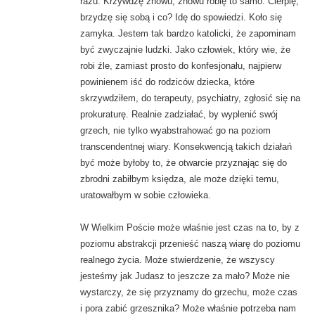
razu. Krzywdzę znowu, znowu robię to samo. Cierpię,
brzydzę się sobą i co? Idę do spowiedzi. Koło się
zamyka. Jestem tak bardzo katolicki, że zapominam
być zwyczajnie ludzki. Jako człowiek, który wie, że
robi źle, zamiast prosto do konfesjonału, najpierw
powinienem iść do rodziców dziecka, które
skrzywdziłem, do terapeuty, psychiatry, zgłosić się na
prokuraturę. Realnie zadziałać, by wyplenić swój
grzech, nie tylko wyabstrahować go na poziom
transcendentnej wiary. Konsekwencją takich działań
być może byłoby to, że otwarcie przyznając się do
zbrodni zabiłbym księdza, ale może dzięki temu,
uratowałbym w sobie człowieka.
W Wielkim Poście może właśnie jest czas na to, by z
poziomu abstrakcji przenieść naszą wiarę do poziomu
realnego życia. Może stwierdzenie, że wszyscy
jesteśmy jak Judasz to jeszcze za mało? Może nie
wystarczy, że się przyznamy do grzechu, może czas
i pora zabić grzesznika? Może właśnie potrzeba nam