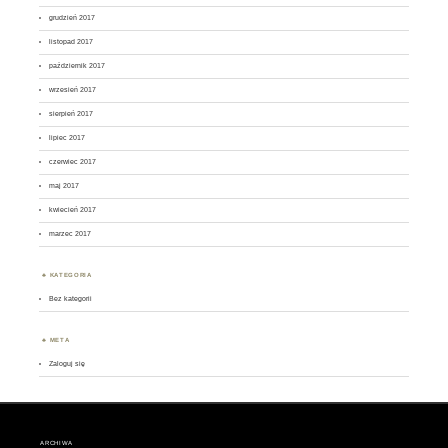
grudzień 2017
listopad 2017
październik 2017
wrzesień 2017
sierpień 2017
lipiec 2017
czerwiec 2017
maj 2017
kwiecień 2017
marzec 2017
KATEGORIA
Bez kategorii
META
Zaloguj się
ARCHIWA