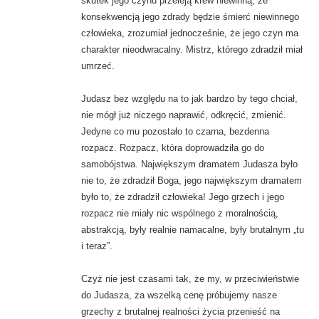
skutek jego czynu przeleją krew niewinną, że
konsekwencją jego zdrady będzie śmierć niewinnego
człowieka, zrozumiał jednocześnie, że jego czyn ma
charakter nieodwracalny. Mistrz, którego zdradził miał
umrzeć.
Judasz bez względu na to jak bardzo by tego chciał,
nie mógł już niczego naprawić, odkręcić, zmienić.
Jedyne co mu pozostało to czarna, bezdenna
rozpacz. Rozpacz, która doprowadziła go do
samobójstwa. Największym dramatem Judasza było
nie to, że zdradził Boga, jego największym dramatem
było to, że zdradził człowieka! Jego grzech i jego
rozpacz nie miały nic wspólnego z moralnością,
abstrakcją, były realnie namacalne, były brutalnym „tu
i teraz”.
Czyż nie jest czasami tak, że my, w przeciwieństwie
do Judasza, za wszelką cenę próbujemy nasze
grzechy z brutalnej realności życia przenieść na