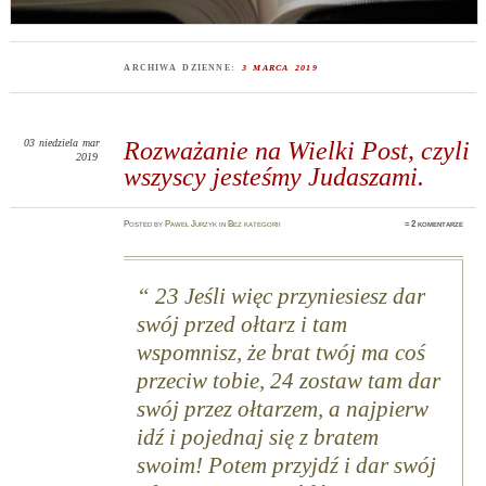
ARCHIWA DZIENNE:
3 MARCA 2019
03
niedziela
mar
Rozważanie na Wielki Post, czyli
2019
wszyscy jesteśmy Judaszami.
Posted
by
Paweł Jurzyk
in
Bez kategorii
≈
2 komentarze
23
Jeśli więc przyniesiesz dar
swój przed ołtarz i tam
wspomnisz, że brat twój ma coś
przeciw tobie,
24
zostaw tam dar
swój przez ołtarzem, a najpierw
idź i pojednaj się z bratem
swoim! Potem przyjdź i dar swój